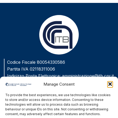
Codice Fiscale 80054330586
Partita IVA 02118311006
Indirizzo Posta Elettronica:
amministrazione@itb.cnr.it
Indirizzo Posta Elettronica Certificata
Manage Consent
(PEC):
protocollo.itb@pec.cnr.it
To provide the best experiences, we use technologies like cookies
to store and/or access device information. Consenting to these
Amministrazione Trasparente
technologies will allow us to process data such as browsing
behaviour or unique IDs on this site. Not consenting or withdrawing
Privacy Policy
consent, may adversely affect certain features and functions.