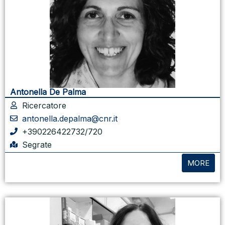
Antonella De Palma
Ricercatore
antonella.depalma@cnr.it
+390226422732/720
Segrate
MORE