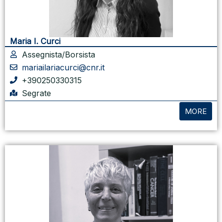
Maria I. Curci
Assegnista/Borsista
mariailariacurci@cnr.it
+390250330315
Segrate
MORE