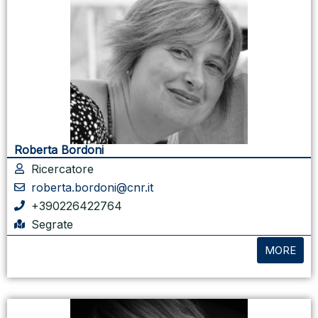
Roberta Bordoni
Ricercatore
roberta.bordoni@cnr.it
+390226422764
Segrate
MORE