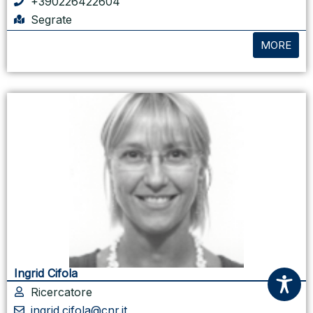
+390226422604
Segrate
MORE
Ingrid Cifola
Ricercatore
ingrid.cifola@cnr.it