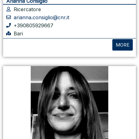
Arianna Consiglio
Ricercatore
arianna.consiglio@cnr.it
+390805929667
Bari
MORE