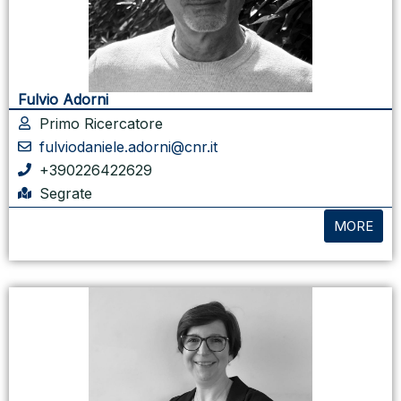
Fulvio Adorni
Primo Ricercatore
fulviodaniele.adorni@cnr.it
+390226422629
Segrate
MORE