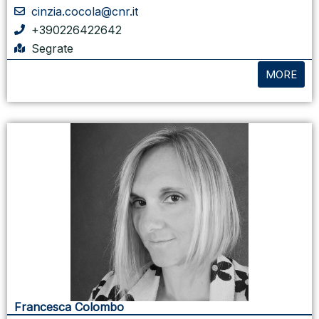
cinzia.cocola@cnr.it
+390226422642
Segrate
MORE
Francesca Colombo