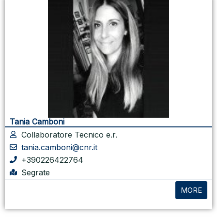
Tania Camboni
Collaboratore Tecnico e.r.
tania.camboni@cnr.it
+390226422764
Segrate
MORE